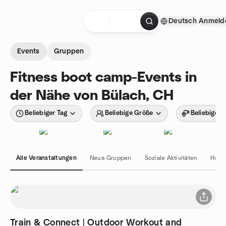
Zum Inhalt springen
Deutsch
Anmeld
Startseite
Events
Gruppen
Fitness boot camp-Events in
der Nähe von Bülach, CH
Beliebiger Tag
Beliebige Größe
Beliebiger 
Alle Veranstaltungen
Neue Gruppen
Soziale Aktivitäten
Hobb
Train & Connect | Outdoor Workout and