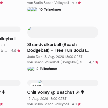
von Berlin Beach Volleyball
4.9
10 Teilnehmer
lleyball
Strandvölkerball (Beach
EST
Dodgeball) – Free Fun Social
von FKK Sport Berlin / Nude sports Berlin
4.9
Sport on Sand in Berlin
Jede Do
·
13. Aug. 2026
18:00
CEST
von Beach Völkerball (Dodgeball), fun meetup, mixed, all levels
4.7
2 Teilnehmer
€8.90
🌲
Chill Volley @ Beach61 ☀️🌳
15. Aug. 2026
18:00
CEST
von Berlin Beach Volleyball
4.9