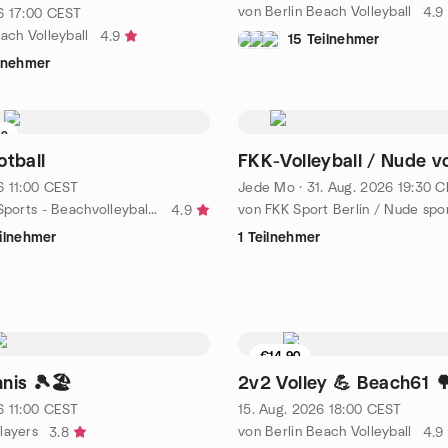
von Berlin Beach Volleyball
4.9
6
17:00
CEST
ach Volleyball
4.9
15 Teilnehmer
ilnehmer
te
otball
FKK-Volleyball / Nude vo
6
11:00
CEST
Jede Mo
·
31. Aug. 2026
19:30
C
von Terrible Sports - Beachvolleyball and more
4.9
eilnehmer
1 Teilnehmer
€14.90
9 Sitzplätze übrig
nis 🎾🏖️
2v2 Volley 💪 Beach61 
6
11:00
CEST
15. Aug. 2026
18:00
CEST
layers
von Berlin Beach Volleyball
3.8
4.9