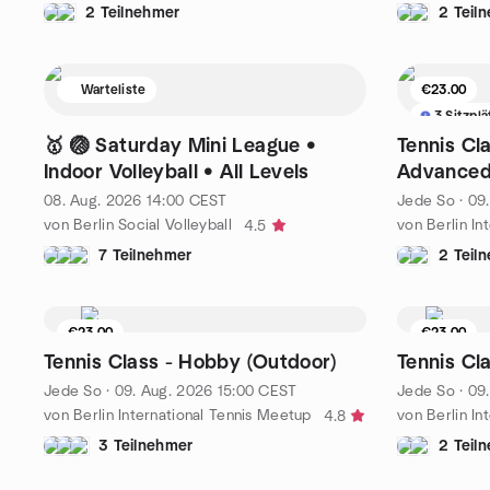
2 Teilnehmer
2 Teil
Warteliste
€23.00
3 Sitzplä
🥇 🏐 Saturday Mini League •
Tennis Cla
Indoor Volleyball • All Levels
Advanced
08. Aug. 2026
14:00
CEST
Jede So
·
09
von Berlin Social Volleyball
von Berlin In
4.5
7 Teilnehmer
2 Teil
€23.00
€23.00
2 Sitzplätze übrig
2 Sitzplä
Tennis Class - Hobby (Outdoor)
Tennis Cl
Jede So
·
09. Aug. 2026
15:00
CEST
Jede So
·
09
von Berlin International Tennis Meetup
von Berlin In
4.8
3 Teilnehmer
2 Teil