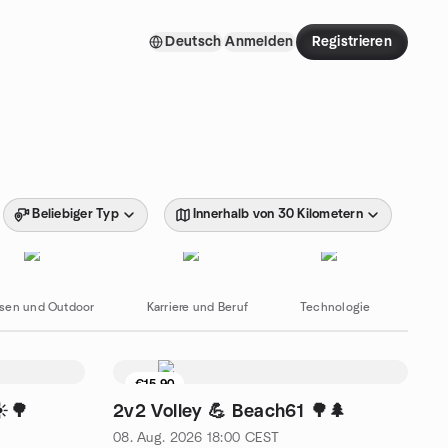
Deutsch
Anmelden
Registrieren
Beliebiger Typ
Innerhalb von 30 Kilometern
isen und Outdoor
Karriere und Beruf
Technologie
Com
€15.90
4 Sitzplätze übrig
☀️🌳
2v2 Volley 💪 Beach61 🌳🌲
08. Aug. 2026
18:00
CEST