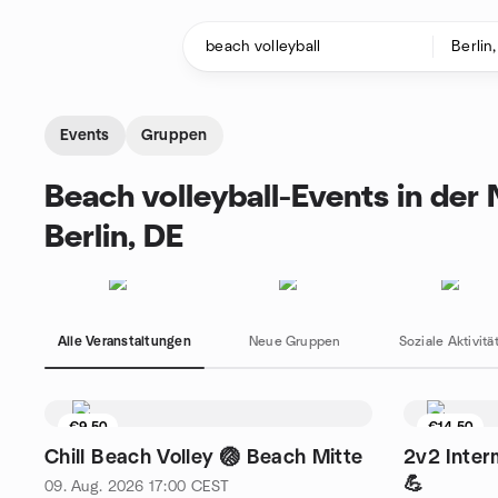
Zum Inhalt springen
Startseite
Events
Gruppen
Beach volleyball-Events in der
Berlin, DE
Alle Veranstaltungen
Neue Gruppen
Soziale Aktivitä
€9.50
€14.50
6 Sitzplätze übrig
5 Sitzplä
Chill Beach Volley 🏐 Beach Mitte
2v2 Inter
💪
09. Aug. 2026
17:00
CEST