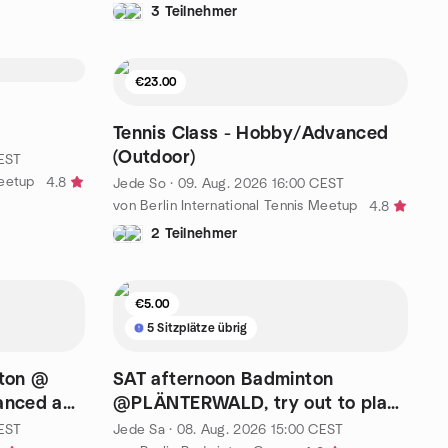
3 Teilnehmer
€23.00
d
Tennis Class - Hobby/Advanced
(Outdoor)
EST
Meetup
4.8
Jede So
·
09. Aug. 2026
16:00
CEST
von Berlin International Tennis Meetup
4.8
2 Teilnehmer
€5.00
5 Sitzplätze übrig
ton @
SAT afternoon Badminton
anced and
@PLÄNTERWALD, try out to play
with club, 15:00-17:30
EST
Jede Sa
·
08. Aug. 2026
15:00
CEST