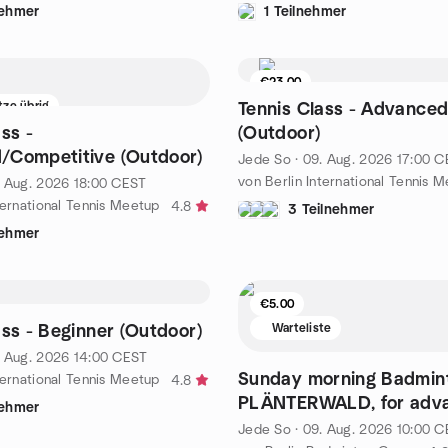
nehmer
1 Teilnehmer
€23.00
tze übrig
Tennis Class - Advance
ss -
(Outdoor)
/Competitive (Outdoor)
Jede So
·
09. Aug. 2026
17:00
C
von Berlin International Tennis 
. Aug. 2026
18:00
CEST
ternational Tennis Meetup
4.8
3 Teilnehmer
nehmer
€5.00
tze übrig
Warteliste
ass - Beginner (Outdoor)
. Aug. 2026
14:00
CEST
Sunday morning Badmin
ternational Tennis Meetup
4.8
PLÄNTERWALD, for adv
nehmer
profis, start 10:00
Jede So
·
09. Aug. 2026
10:00
C