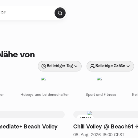
 Nähe von
Beliebiger Tag
Beliebige Größe
ten
Hobbys und Leidenschaften
Sport und Fitness
Re
€8.90
tze übrig
Warteliste
mediate+ Beach Volley
Chill Volley @ Beach61 
08. Aug. 2026
18:00
CEST