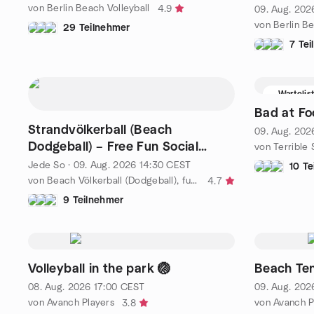
von Berlin Beach Volleyball
4.9
09. Aug. 202
von Berlin Be
29 Teilnehmer
7 Te
Wartelis
Bad at Fo
Strandvölkerball (Beach
09. Aug. 202
Dodgeball) – Free Fun Social
Sport on Sand in Berlin
Jede So
·
09. Aug. 2026
14:30
CEST
10 T
von Beach Völkerball (Dodgeball), fun meetup, mixed, all levels
4.7
9 Teilnehmer
Volleyball in the park 🏐
Beach Ten
08. Aug. 2026
17:00
CEST
09. Aug. 202
von Avanch Players
von Avanch P
3.8