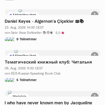
3 Sitzplätze übrig
Daniel Keyes - Algernon’a Çiçekler 📖📚
23. Aug. 2026
14:00
CEST
von Satır Arası Sohbetler 📚🤓🧠
5.0
9 Teilnehmer
5 Sitzplätze übrig
Тематический книжный клуб: Читальня
08. Aug. 2026
11:00
CEST
von DÜS Russian Speaking Book Club
5 Teilnehmer
Warteliste
I who have never known men by Jacqueline