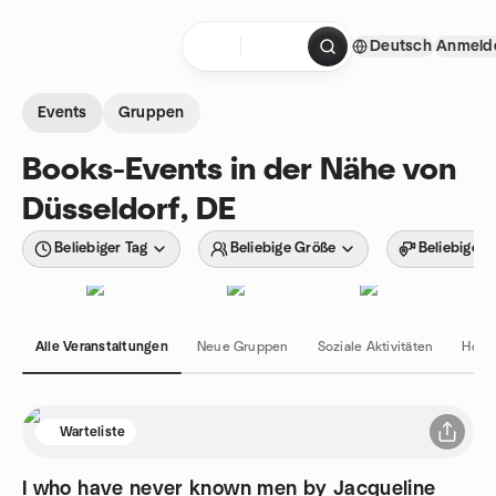
Zum Inhalt springen
Deutsch
Anmeld
Startseite
Events
Gruppen
Books-Events in der Nähe von
Düsseldorf, DE
Beliebiger Tag
Beliebige Größe
Beliebiger 
Alle Veranstaltungen
Neue Gruppen
Soziale Aktivitäten
Hobb
Warteliste
I who have never known men by Jacqueline