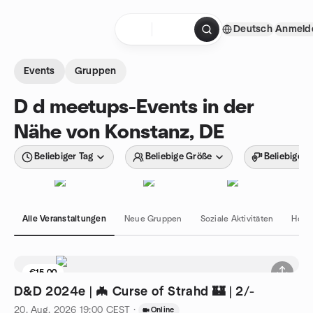
Zum Inhalt springen
Deutsch
Anmeld
Startseite
Events
Gruppen
D d meetups-Events in der
Nähe von Konstanz, DE
Beliebiger Tag
Beliebige Größe
Beliebiger 
Alle Veranstaltungen
Neue Gruppen
Soziale Aktivitäten
Hobb
€15.00
D&D 2024e | 🦇 Curse of Strahd 🏰 | 2/-
20. Aug. 2026
19:00
CEST
·
Online