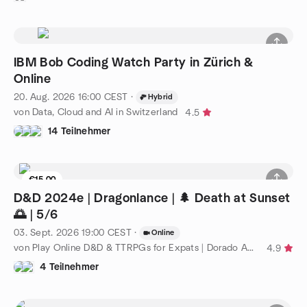
IBM Bob Coding Watch Party in Zürich &
Online
20. Aug. 2026
16:00
CEST
·
Hybrid
von Data, Cloud and AI in Switzerland
4.5
14 Teilnehmer
€15.00
1 Sitzplatz übrig
D&D 2024e | Dragonlance | 🌲 Death at Sunset
🌅 | 5/6
03. Sept. 2026
19:00
CEST
·
Online
von Play Online D&D & TTRPGs for Expats | Dorado Adventures
4.9
4 Teilnehmer