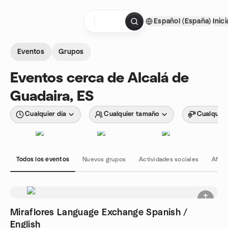
Saltar al contenido
Español (España)
Inic
Página de inicio
Eventos
Grupos
Eventos cerca de Alcalá de
Guadaira, ES
Cualquier día
Cualquier tamaño
Cualquier
Todos los eventos
Nuevos grupos
Actividades sociales
Afici
Miraflores Language Exchange Spanish /
English