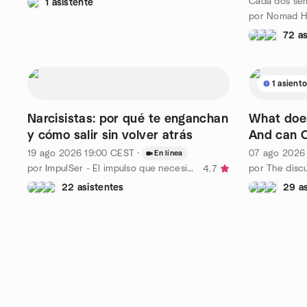
Cada dos sem
1 asistente
por Nomad H
72 as
1 asient
Narcisistas: por qué te enganchan
What does 
y cómo salir sin volver atrás
And can C
19 ago 2026
19:00
CEST
·
07 ago 2026
En línea
por ImpulSer - El impulso que necesita tu ser
por The disc
4.7
22 asistentes
29 as