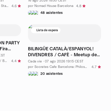
ST
16 ago 2026
18:00
CEST
por Barcelona Entrepreneurs and Startups
por Nomad House Barcelona
4.6
4.8
48 asistentes
Lista de espera
ON PARTY
Fira
BILINGÜE CATALÀ/ESPANYOL!
DIVENDRES / CAFÈ - Meetup de
EST
filosofia: 19:15
por Language Exchange & Party / Barcelona International Social
4.4
Cada vie
·
07 ago 2026
19:15
CEST
por Socrates Cafe Barcelona: Philosophy Club (English&Spanish)
4.7
20 asistentes