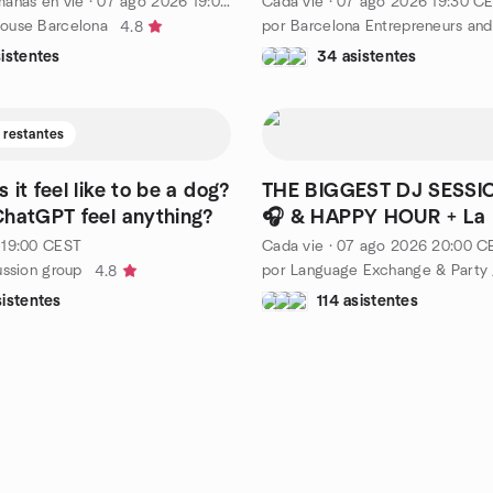
anas en vie
·
07 ago 2026
19:00
CEST
Cada vie
·
07 ago 2026
19:30
CE
ouse Barcelona
4.8
istentes
34 asistentes
o restantes
it feel like to be a dog?
THE BIGGEST DJ SESSI
hatGPT feel anything?
🎧 & HAPPY HOUR + La 
(FREE)
19:00
CEST
Cada vie
·
07 ago 2026
20:00
C
ussion group
4.8
istentes
114 asistentes