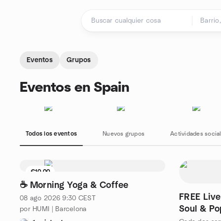
Saltar al contenido
Página de inicio
Eventos
Grupos
Eventos en Spain
Todos los eventos
Nuevos grupos
Actividades socia
€10.00
9 asientos restantes
☕ Morning Yoga & Coffee
FREE Live
08 ago 2026
9:30
CEST
Soul & Po
por HUMI | Barcelona
Hour