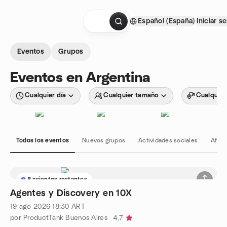
Saltar al contenido
Español (España)
Iniciar s
Página de inicio
Eventos
Grupos
Eventos en Argentina
Cualquier día
Cualquier tamaño
Cualquier
Todos los eventos
Nuevos grupos
Actividades sociales
Afici
8 asientos restantes
Agentes y Discovery en 10X
19 ago 2026
18:30
ART
por ProductTank Buenos Aires
4.7