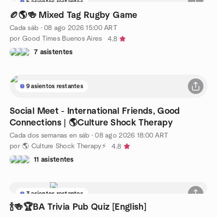
5 asientos restantes
🏉🌎🍻 Mixed Tag Rugby Game
Cada sáb
·
08 ago 2026
15:00
ART
por Good Times Buenos Aires
4.8
7 asistentes
9 asientos restantes
Social Meet - International Friends, Good
Connections | 🌎Culture Shock Therapy
Cada dos semanas en sáb
·
08 ago 2026
18:00
ART
por 🌎 Culture Shock Therapy⚡
4.8
11 asistentes
3 asientos restantes
🍾🍻🏆BA Trivia Pub Quiz [English]