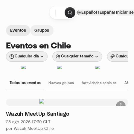
Saltar al contenido
Español (España)
Iniciar s
Página de inicio
Eventos
Grupos
Eventos en Chile
Cualquier día
Cualquier tamaño
Cualquier
Todos los eventos
Nuevos grupos
Actividades sociales
Afici
Wazuh MeetUp Santiago
28 ago 2026
17:30
CLT
por Wazuh MeetUp Chile