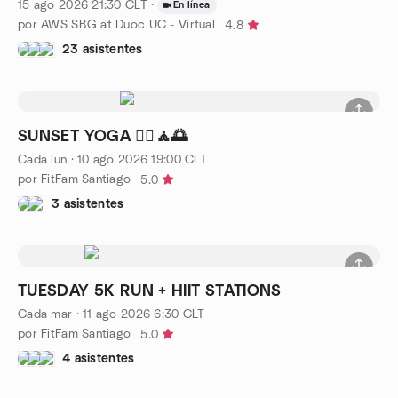
15 ago 2026
21:30
CLT
·
En línea
por AWS SBG at Duoc UC - Virtual
4.8
23 asistentes
SUNSET YOGA 🧘‍♀️🧘🌅
Cada lun
·
10 ago 2026
19:00
CLT
por FitFam Santiago
5.0
3 asistentes
TUESDAY 5K RUN + HIIT STATIONS
Cada mar
·
11 ago 2026
6:30
CLT
por FitFam Santiago
5.0
4 asistentes