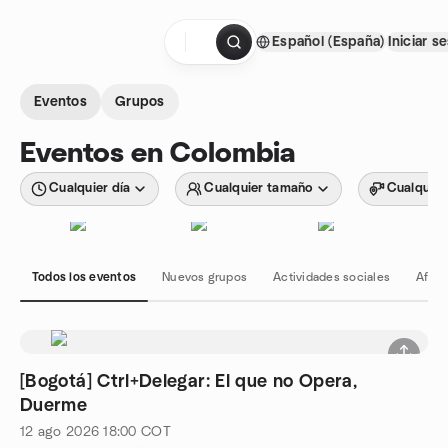
Saltar al contenido
Español (España)
Iniciar s
Página de inicio
Eventos
Grupos
Eventos en Colombia
Cualquier día
Cualquier tamaño
Cualquier
Todos los eventos
Nuevos grupos
Actividades sociales
Afici
[Bogotá] Ctrl+Delegar: El que no Opera,
Duerme
12 ago 2026
18:00
COT