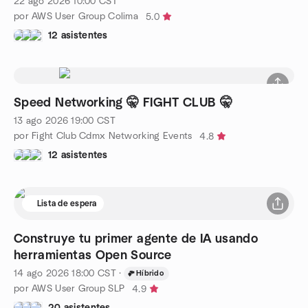
22 ago 2026
10:00
CST
por AWS User Group Colima
5.0
12 asistentes
Speed Networking 🤫 FIGHT CLUB 🤫
13 ago 2026
19:00
CST
por Fight Club Cdmx Networking Events
4.8
12 asistentes
Lista de espera
Construye tu primer agente de IA usando
herramientas Open Source
14 ago 2026
18:00
CST
·
Híbrido
por AWS User Group SLP
4.9
20 asistentes