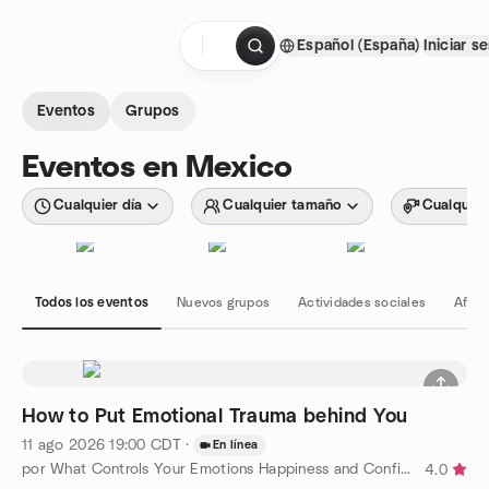
Saltar al contenido
Español (España)
Iniciar s
Página de inicio
Eventos
Grupos
Eventos en Mexico
Cualquier día
Cualquier tamaño
Cualquier
Todos los eventos
Nuevos grupos
Actividades sociales
Afici
How to Put Emotional Trauma behind You
11 ago 2026
19:00
CDT
·
En línea
por What Controls Your Emotions Happiness and Confidence
4.0