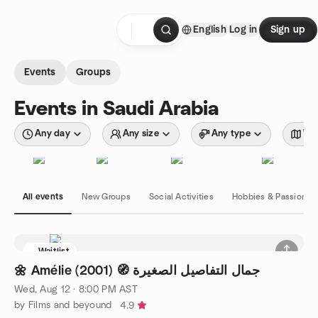
Skip to content
English
Log in
Sign up
Homepage
Events
Groups
Events in Saudi Arabia
Any day
Any size
Any type
Wit
All events
New Groups
Social Activities
Hobbies & Passions
Waitlist
🌼 Amélie (2001) 🧭 جمال التفاصيل الصغيرة
Wed, Aug 12 · 8:00 PM AST
by Films and beyound
4.9