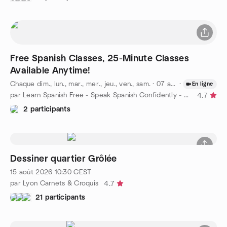
Free Spanish Classes, 25-Minute Classes
Available Anytime!
Chaque dim., lun., mar., mer., jeu., ven., sam.
·
07 août 2026
·
15:00
C
En ligne
par Learn Spanish Free - Speak Spanish Confidently - Paris
4.7
2 participants
Dessiner quartier Grôlée
15 août 2026
10:30
CEST
par Lyon Carnets & Croquis
4.7
21 participants