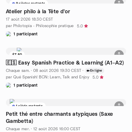
9 sièges restants
Atelier philo à la Tête d'or
17 août 2026
18:30
CEST
par Philotopia - Philosophie pratique
5.0
1 participant
$7.50
6 sièges restants
🇪🇸 Easy Spanish Practice & Learning (A1–A2)
Chaque sam.
·
08 août 2026
19:30
CEST
·
En ligne
par Qué Spanish! BCN: Learn, Talk and Enjoy
5.0
1 participant
1 siège restants
Petit thé entre charmants atypiques (Saxe
Gambetta)
Chaque mer.
·
12 août 2026
16:00
CEST