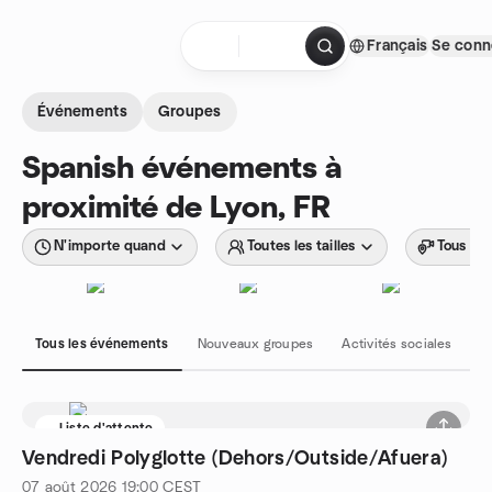
Aller au contenu
Français
Se conn
Page d'accueil
Événements
Groupes
Spanish événements à
proximité de Lyon, FR
N'importe quand
Toutes les tailles
Tous les
Tous les événements
Nouveaux groupes
Activités sociales
H
Liste d'attente
Vendredi Polyglotte (Dehors/Outside/Afuera)
07 août 2026
19:00
CEST