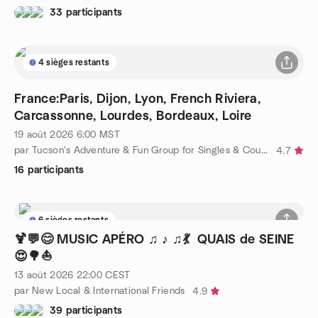
33 participants
4 sièges restants
France:Paris, Dijon, Lyon, French Riviera,
Carcassonne, Lourdes, Bordeaux, Loire
19 août 2026
6:00
MST
par Tucson's Adventure & Fun Group for Singles & Couples
4.7
16 participants
6 sièges restants
🍹💬😊 MUSIC APÉRO ♫ ♪ ♫💃 QUAIS de SEINE
😍🌳⛵
13 août 2026
22:00
CEST
par New Local & International Friends
4.9
39 participants