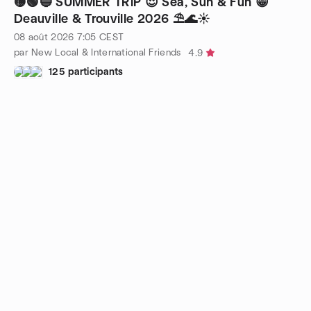
🟡🟢🔵 SUMMER TRiP 😍 Sea, Sun & Fun 😁
Deauville & Trouville 2026 ⛱🌊☀
08 août 2026
7:05
CEST
par New Local & International Friends
4.9
125 participants