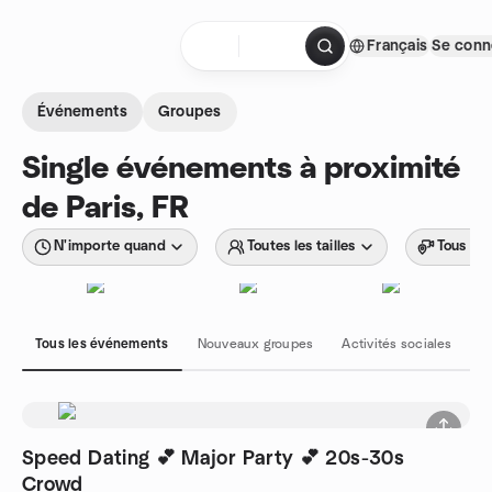
Aller au contenu
Français
Se conn
Page d'accueil
Événements
Groupes
Single événements à proximité
de Paris, FR
N'importe quand
Toutes les tailles
Tous les
Tous les événements
Nouveaux groupes
Activités sociales
H
Speed Dating 💕 Major Party 💕 20s-30s
Crowd