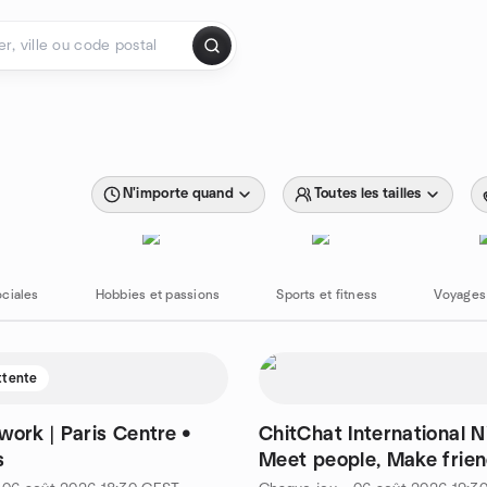
N'importe quand
Toutes les tailles
ociales
Hobbies et passions
Sports et fitness
Voyages 
attente
work | Paris Centre •
ChitChat International N
s
Meet people, Make frie
languages