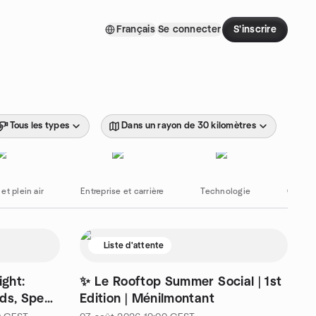
Français
Se connecter
S'inscrire
Tous les types
Dans un rayon de 30 kilomètres
et plein air
Entreprise et carrière
Technologie
Commun
Liste d'attente
ight:
✨ Le Rooftop Summer Social | 1st
nds, Speak
Edition | Ménilmontant