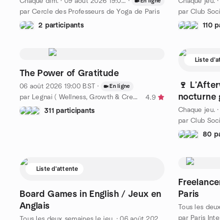
Chaque dim.
·
09 août 2026
19:00
CEST
·
Chaque jeu.
En ligne
par Cercle des Professeurs de Yoga de Paris
par Club Soci
2 participants
110 p
Liste d'
The Power of Gratitude
🍷 L’Afte
06 août 2026
19:00
BST
·
En ligne
nocturne 
par Legnai ( Wellness, Growth & Creativity)
4.9
Tokyo ✨
Chaque jeu.
311 participants
par Club Soci
80 pa
Liste d'attente
Freelance
Board Games in English / Jeux en
Paris
Anglais
Tous les deu
Tous les deux semaines le jeu.
·
06 août 2026
18:30
CEST