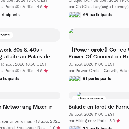
·
06 août 2026
18:30
CEST
Chaque jeu.
·
06 août 2026
19:3
al Paris 30s & 40s
par ChitChat Language Exchang
4.8
articipants
96 participants
attente
rwork 30s & 40s +
【Power circle】Coffee 
gratuite au Palais de
Power Of Connection B
Women
·
13 août 2026
18:30
CEST
09 août 2026
11:00
CEST
al Paris 30s & 40s
4.8
rticipants
51 participants
Liste d'attente
r Networking Mixer in
Balade en forêt de Ferri
08 août 2026
11:00
CEST
par Hiking near Paris
5.0
x semaines le mar.
·
18 août 2026
18:30
CEST
par Paris International Freelancer Networking Group
4.6
30 participants