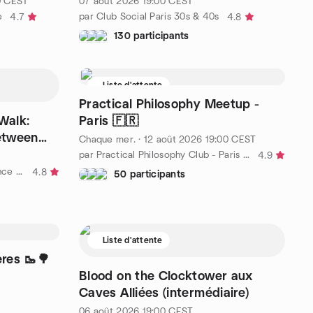
0
CEST
07 août 2026
19:00
CEST
e
par Club Social Paris 30s & 40s
4.7
4.8
130 participants
Liste d'attente
Practical Philosophy Meetup -
Walk:
Paris 🇫🇷
etween
Chaque mer.
·
12 août 2026
19:00
CEST
par Practical Philosophy Club - Paris 🇫🇷
4.9
par Power Circle - Growth, Balance & High-Quality Living
4.8
50 participants
Liste d'attente
ères 🥾🌳
Blood on the Clocktower aux
Caves Alliées (intermédiaire)
06 août 2026
19:00
CEST