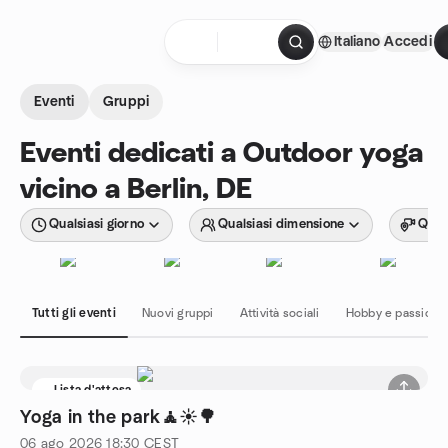
Passa ai contenuti
Italiano
Accedi
Pagina iniziale
Eventi
Gruppi
Eventi dedicati a Outdoor yoga
vicino a Berlin, DE
Qualsiasi giorno
Qualsiasi dimensione
Quals
Tutti gli eventi
Nuovi gruppi
Attività sociali
Hobby e passioni
Lista d'attesa
Yoga in the park🧘☀️🌳
06 ago 2026
18:30
CEST