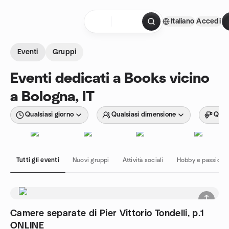
Passa ai contenuti
Italiano
Accedi
Pagina iniziale
Eventi
Gruppi
Eventi dedicati a Books vicino
a Bologna, IT
Qualsiasi giorno
Qualsiasi dimensione
Quals
Tutti gli eventi
Nuovi gruppi
Attività sociali
Hobby e passioni
Camere separate di Pier Vittorio Tondelli, p.1
ONLINE