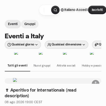
Passa ai contenuti
Italiano
Accedi
Iscriviti
Pagina iniziale
Eventi
Gruppi
Eventi a Italy
Qualsiasi giorno
Qualsiasi dimensione
Quals
Tutti gli eventi
Nuovi gruppi
Attività sociali
Hobby e passioni
🍷 Aperitivo for Internationals (read
description)
08 ago 2026
19:00
CEST