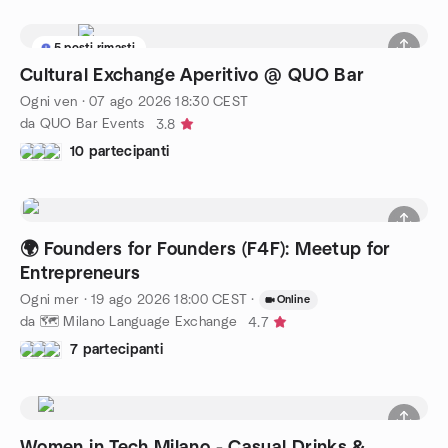
5 posti rimasti
Cultural Exchange Aperitivo @ QUO Bar
Ogni ven
·
07 ago 2026
18:30
CEST
da QUO Bar Events
3.8
10 partecipanti
🌍 Founders for Founders (F4F): Meetup for
Entrepreneurs
Ogni mer
·
19 ago 2026
18:00
CEST
·
Online
da 🗺️ Milano Language Exchange
4.7
7 partecipanti
Women in Tech Milano - Casual Drinks &