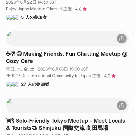
2026年8月22日
14:30
JST
Enjoy Japan Meetup Okazaki 主催
4.6
5 人の参加者
☕️🥂😊 Making Friends, Fun Chatting Meetup @
Cozy Cafe
毎日, 木, 金, 土
·
2026年8月06日
19:00
JST
*FREE* 🌞 International Community in Japan 主催
4.3
27 人の参加者
💓🍾 Solo-Friendly Tokyo Meetup - Meet Locals
& Tourists🤝 Shinjuku 国際交流 高田馬場