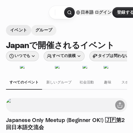
コンテンツにスキップ
日本語
ログイン
登録す
ホームページ
イベント
グループ
Japanで開催されるイベント
いつでも
すべての規模
タイプは問わない
すべてのイベント
新しいグループ
社会活動
趣味
スポー
Japanese Only Meetup (Beginner OK!) 🇯🇵第2
回日本語交流会