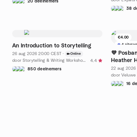
20 deelnemers
38 d
€4.00
4 zitpla
An Introduction to Storytelling
💜 Posban
26 aug 2026
20:00
CEST
·
Online
Heather H
door Storytelling & Writing Workshops Amsterdam
4.4
22 aug 2026
850 deelnemers
door Veluwe
16 d