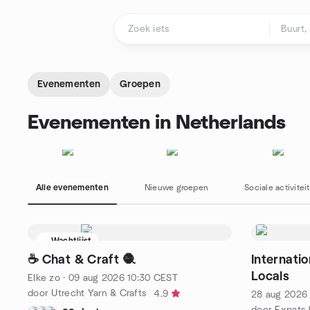
Doorgaan naar de inhoud
Startpagina
Evenementen
Groepen
Evenementen in Netherlands
Alle evenementen
Nieuwe groepen
Sociale activitei
Wachtlijst
☕️ Chat & Craft 🧶
Internati
Locals
Elke zo
·
09 aug 2026
10:30
CEST
door Utrecht Yarn & Crafts
4.9
28 aug 2026
door Expats 