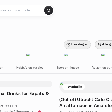
Elke dag
Alle g
ten
Hobby's en passies
Sport en fitness
Reizen en out
Wachtlijst
onal Drinks for Expats &
(Out of) Utrecht Cafe Cr
An afternoon in Amersfo
20:00
CEST
& Locals Nijmegen