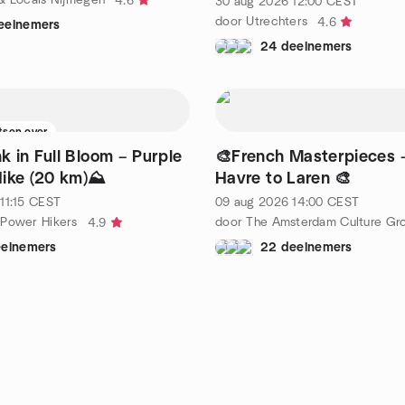
4.6
30 aug 2026
12:00
CEST
door Utrechters
4.6
eelnemers
24 deelnemers
atsen over
k in Full Bloom – Purple
🎨French Masterpieces 
ike (20 km)⛰️
Havre to Laren 🎨
11:15
CEST
09 aug 2026
14:00
CEST
 Power Hikers
door The Amsterdam Culture Gr
4.9
eelnemers
22 deelnemers