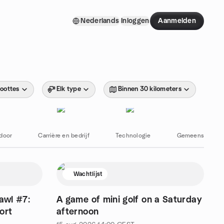
Nederlands
Inloggen
Aanmelden
roottes
Elk type
Binnen 30 kilometers
door
Carrière en bedrijf
Technologie
Gemeenschap en
Wachtlijst
awl #7:
A game of mini golf on a Saturday
ort
afternoon