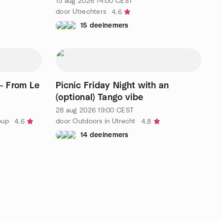
15 aug 2026
14:00
CEST
door Utrechters
4.6
15 deelnemers
— From Le
Picnic Friday Night with an
(optional) Tango vibe
28 aug 2026
19:00
CEST
oup
door Outdoors in Utrecht
4.6
4.8
14 deelnemers