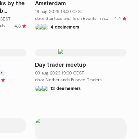
ks by the
Amsterdam
ub
18 aug 2026
18:00
CEST
door Startups and Tech Events in Amsterdam
4.4
CEST
door The Marketing Breakfast Club Amsterdam
4.6
4 deelnemers
Day trader meetup
09 aug 2026
19:00
CEST
ne
door Netherlands Funded Traders
12 deelnemers