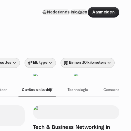
Nederlands
Inloggen
Aanmelden
roottes
Elk type
Binnen 30 kilometers
door
Carrière en bedrijf
Technologie
Gemeenschap en
Tech & Business Networking in