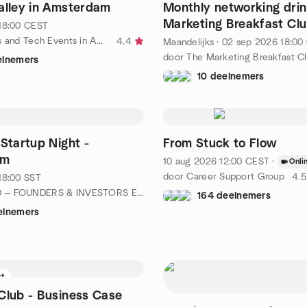
alley in Amsterdam
Monthly networking drin
Marketing Breakfast Cl
18:00
CEST
Amsterdam (MBCA)
door Startups and Tech Events in Amsterdam
4.4
Maandelijks
·
02 sep 2026
18:00
elnemers
10 deelnemers
 Startup Night -
From Stuck to Flow
am
10 aug 2026
12:00
CEST
·
Onli
door Career Support Group
4.5
18:00
SST
door NOMAD — FOUNDERS & INVESTORS EUROPE
164 deelnemers
elnemers
st
Club - Business Case