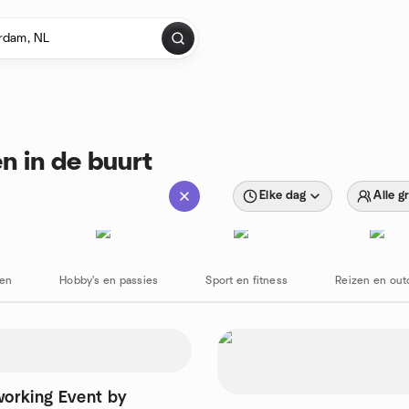
n in de buurt
Elke dag
Alle g
ten
Hobby's en passies
Sport en fitness
Reizen en out
orking Event by