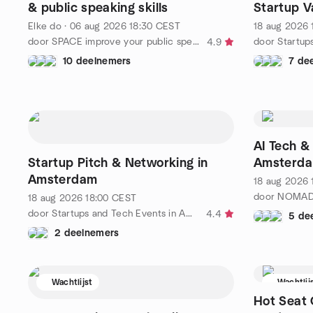
& public speaking skills
Startup V
Elke do
·
06 aug 2026
18:30
CEST
18 aug 2026
door SPACE improve your public speaking skills
4.9
10 deelnemers
7 de
AI Tech &
Startup Pitch & Networking in
Amsterd
Amsterdam
18 aug 2026
18 aug 2026
18:00
CEST
door Startups and Tech Events in Amsterdam
4.4
5 de
2 deelnemers
Wachtlijst
Wachtlij
Hot Seat 