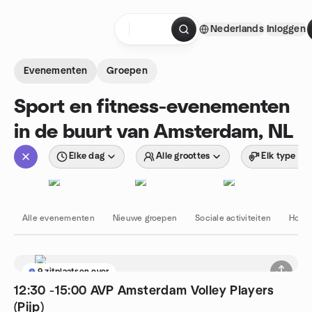
Doorgaan naar de inhoud
Nederlands
Inloggen
Startpagina
Evenementen
Groepen
Sport en fitness-evenementen
in de buurt van Amsterdam, NL
Elke dag
Alle groottes
Elk type
Alle evenementen
Nieuwe groepen
Sociale activiteiten
Hobby
9 zitplaatsen over
12:30 -15:00 AVP Amsterdam Volley Players
(Pijp)