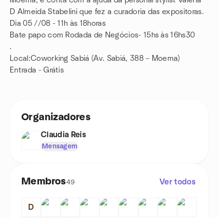
Moema, e conta com a ajuda da personal stylist Valeria
D Almeida Stabelini que fez a curadoria das expositoras.
Dia 05 //08 - 11h às 18horas
Bate papo com Rodada de Negócios- 15hs às 16hs30
.
Local:Coworking Sabiá (Av. Sabiá, 388 – Moema)
Entrada - Grátis
Organizadores
Claudia Reis
Mensagem
Membros
Ver todos
49
D