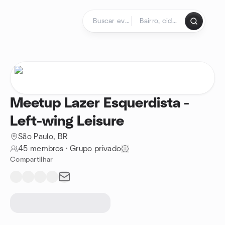
Ir para o conteúdo
Página inicial
Meetup Lazer Esquerdista -
Left-wing Leisure
São Paulo, BR
45 membros
·
Grupo privado
Compartilhar