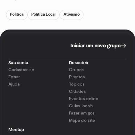
Política
Política Local
Ativismo
Iniciar um novo grupo
Sua conta
Descobrir
Cadastrar-se
Grupos
Entrar
Eventos
Ajuda
Tópicos
Cidades
Eventos online
Guias locais
Fazer amigos
Mapa do site
Meetup