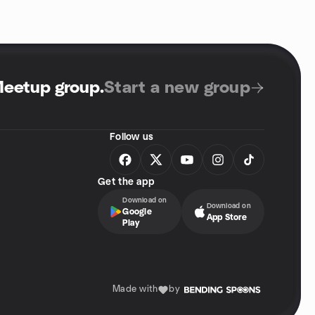
Meetup group
.
Start a new group
Follow us
Get the app
Download on
Download on
Google
App Store
Play
Made with
by