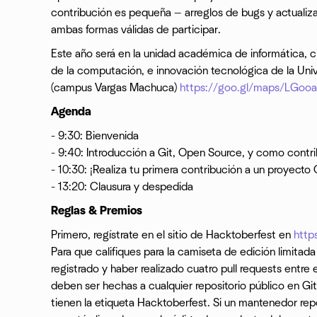
contribución es pequeña — arreglos de bugs y actuali
ambas formas válidas de participar.
Este año será en la unidad académica de informática, c
de la computación, e innovación tecnológica de la Un
(campus Vargas Machuca)
https://goo.gl/maps/LGo
Agenda
- 9:30: Bienvenida
- 9:40: Introducción a Git, Open Source, y como contri
- 10:30: ¡Realiza tu primera contribución a un proyect
- 13:20: Clausura y despedida
Reglas & Premios
Primero, regístrate en el sitio de Hacktoberfest en
http
Para que califiques para la camiseta de edición limita
registrado y haber realizado cuatro pull requests entre e
deben ser hechas a cualquier repositorio público en Gi
tienen la etiqueta Hacktoberfest. Si un mantenedor re