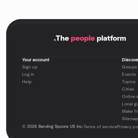
.
The
people
platform
Your account
Discove
Sign up
Groups
Log in
Events
Help
Topics
Cities
Online 
Local g
Make fr
Sitema
©
2026 Bending Spoons US Inc.
Terms of service
Privacy po