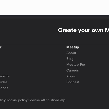
Create your own 
r
Meetup
About
Blog
Meetup Pro
Careers
events
Apps
uides
Podcast
iends
p
licy
Cookie policy
License attribution
Help