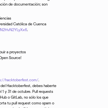
zación de documentación; son
iencias
iversidad Católica de Cuenca
oaN2HvN2YLyXx6
.
buir a proyectos
o Open Source!
s://hacktoberfest.com/
.
da del Hacktoberfest, debes haberte
l 1 y 31 de octubre. Pull requests
tHub o GitLab, no sólo los que
porta tu pull request como spam o