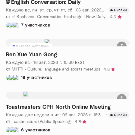
🌐 English Conversation: Daily
Каждую вс, пн, вт, ср, чт, пт, сб
·
06 авг. 2026 г.
·
18:00
EEST
Онлайн
от ✅ Bucharest Conversation Exchange | Now Daily!
4.6
7 участников
5 места осталось
Ren Xue Yuan Gong
Каждую вс
·
16 авг. 2026 г.
15:30
EEST
от MIITTI - Culture, language and sports meetups
4.8
18 участников
Toastmasters CPH North Online Meeting
Каждые две недели в чт
·
06 авг. 2026 г.
18:30
CEST
·
Онлайн
от Toastmasters (Public Speaking)
4.8
6 участников