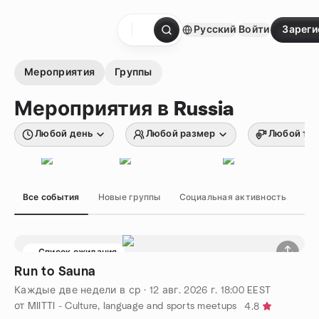
перейти к содержанию
Русский
Войти
Зареги
Главная страница
Мероприятия
Группы
Мероприятия в Russia
Любой день
Любой размер
Любой ти
Все события
Новые группы
Социальная активность
Хо
Список ожидания
Run to Sauna
Каждые две недели в ср
·
12 авг. 2026 г.
18:00
EEST
от MIITTI - Culture, language and sports meetups
4.8