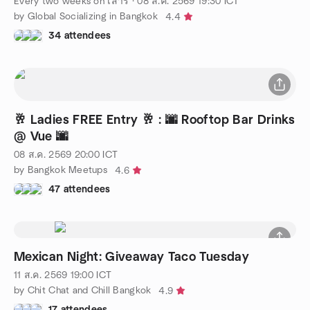
Every two weeks on เสาร์
·
08 ส.ค. 2569
19:30
ICT
by Global Socializing in Bangkok
4.4
34 attendees
🥂 Ladies FREE Entry 🥂 : 🌆 Rooftop Bar Drinks
@ Vue 🌆
08 ส.ค. 2569
20:00
ICT
by Bangkok Meetups
4.6
47 attendees
Mexican Night: Giveaway Taco Tuesday
11 ส.ค. 2569
19:00
ICT
by Chit Chat and Chill Bangkok
4.9
17 attendees