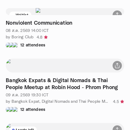
Waitlist
Nonviolent Communication
08 ส.ค. 2569
14:00
ICT
by Boring Club
4.8
12 attendees
Bangkok Expats & Digital Nomads & Thai
People Meetup at Robin Hood - Phrom Phong
09 ส.ค. 2569
19:30
ICT
by Bangkok Expat, Digital Nomads and Thai People Meetup
4.5
12 attendees
1 seats left