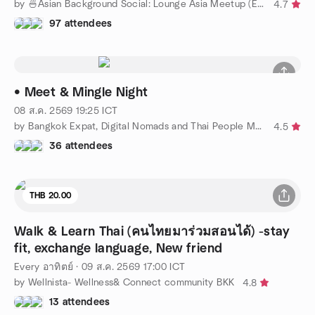
by 🍜Asian Background Social: Lounge Asia Meetup (Easy English)
4.7
97 attendees
• Meet & Mingle Night
08 ส.ค. 2569
19:25
ICT
by Bangkok Expat, Digital Nomads and Thai People Meetup
4.5
36 attendees
THB 20.00
Walk & Learn Thai (คนไทยมาร่วมสอนได้) -stay
fit, exchange language, New friend
Every อาทิตย์
·
09 ส.ค. 2569
17:00
ICT
by Wellnista- Wellness& Connect community BKK
4.8
13 attendees