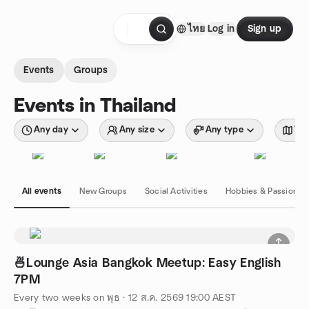
Skip to content
ไทย
Log in
Sign up
Homepage
Events
Groups
Events in Thailand
Any day
Any size
Any type
Wit
All events
New Groups
Social Activities
Hobbies & Passions
🍜Lounge Asia Bangkok Meetup: Easy English
7PM
Every two weeks on พุธ
·
12 ส.ค. 2569
19:00
AEST