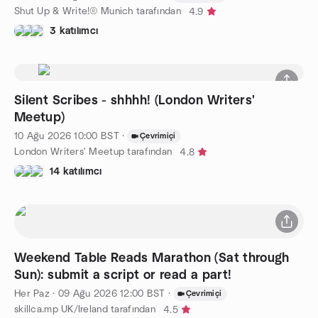
Shut Up & Write!® Munich tarafından
4.9
3 katılımcı
Silent Scribes - shhhh! (London Writers'
Meetup)
10 Ağu 2026
10:00
BST
·
Çevrimiçi
London Writers' Meetup tarafından
4.8
14 katılımcı
Weekend Table Reads Marathon (Sat through
Sun): submit a script or read a part!
Her Paz
·
09 Ağu 2026
12:00
BST
·
Çevrimiçi
skillca.mp UK/Ireland tarafından
4.5