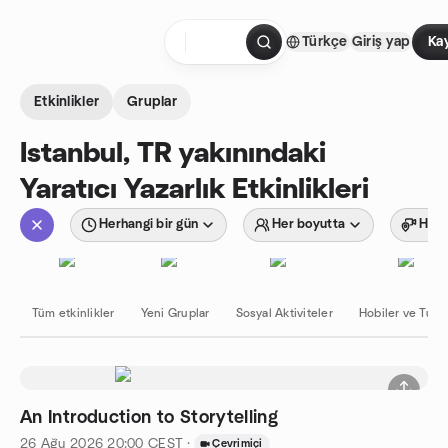
İçeriğe atla
Türkçe
Giriş yap
Ka
Ana Sayfa
Etkinlikler
Gruplar
Istanbul, TR yakınındaki
Yaratıcı Yazarlık Etkinlikleri
Herhangi bir gün
Her boyutta
Herh
Tüm etkinlikler
Yeni Gruplar
Sosyal Aktiviteler
Hobiler ve Tutku
An Introduction to Storytelling
26 Ağu 2026
20:00
CEST
·
Çevrimiçi