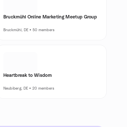
Bruckmühl Online Marketing Meetup Group
Bruckmühl, DE • 50 members
Heartbreak to Wisdom
Neubiberg, DE • 20 members