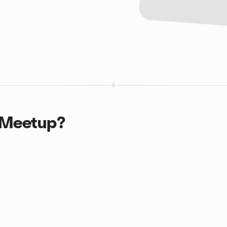
u Meetup?