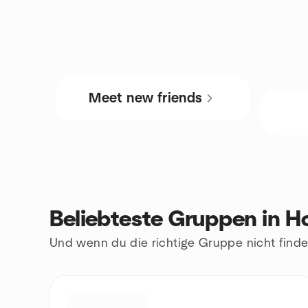
Meet new friends
Beliebteste Gruppen in H
Und wenn du die richtige Gruppe nicht finde