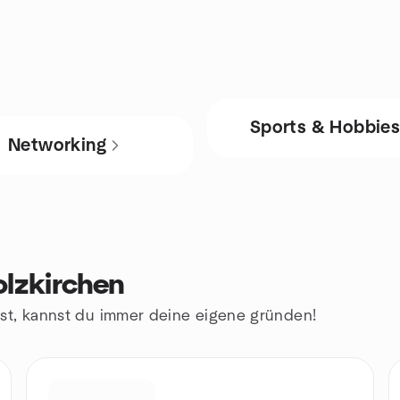
Sports & Hobbie
Networking
olzkirchen
st, kannst du immer deine eigene gründen!