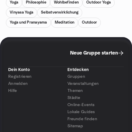
Yoga
Philosophie
Wohlbefinden
Outdoor Yoga
Vinyasa Yoga
Selbstverwirklichung
Yoga und Pranayama
Meditation
Outdoor
Neue Gruppe starten
Dein Konto
Entdecken
Registrieren
Gruppen
Anmelden
Veranstaltungen
Hilfe
Themen
Städte
Online-Events
Lokale Guides
Freunde finden
Sitemap