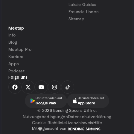
Lokale Guides
Freunde finden
Sitemap
Meetup
Info
Blog
Meetup Pro
Karriere
Apps
Podcast
Folge uns
Herunterladen auf
Herunterladen auf
Google Play
App Store
©
2026 Bending Spoons US Inc.
Nutzungsbedingungen
Datenschutzerklärung
Cookie-Richtlinie
Lizenzhinweis
Hilfe
Mit
gemacht von