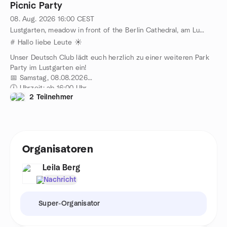
Picnic Party
08. Aug. 2026
16:00
CEST
Lustgarten, meadow in front of the Berlin Cathedral, am Lustgarten 1, Berlin, DE
# Hallo liebe Leute ☀️
Unser Deutsch Club lädt euch herzlich zu einer weiteren Park
Party im Lustgarten ein!
📅 Samstag, 08.08.2026
🕔 Uhrzeit: ab 16:00 Uhr
2 Teilnehmer
📍 Ort: im Lustgarten neben dem Berliner Dom
Unter den Linden 1, 10178
Berlin
👥 Niveau: A2–C1
💵 Teilnahme: 10 € (inkl. Snacks & Getränk)
Organisatoren
Lasst uns gemeinsam einen entspannten Sommernachmittag
verbringen, neue Leute kennenlernen und ganz natürlich
Leila Berg
Deutsch sprechen! 🌿✨
🎶 Was euch erwartet:
Nachricht
•⁠ ⁠Musik & sommerliche Atmosphäre
•⁠ ⁠Spannende Gespräche und neue Bekanntschaften
Super-Organisator
•⁠ ⁠Bier, Softdrinks & Snacks sind organisiert
•⁠ ⁠Spiele für Spaß und Interaktion