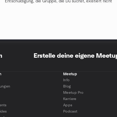
Entschuldigung, die Gruppe, die Du suchst, existiert nicht
m
Erstelle deine eigene Meet
n
Meetup
Info
tungen
Blog
Meetup Pro
Karriere
ents
Apps
ides
Podcast