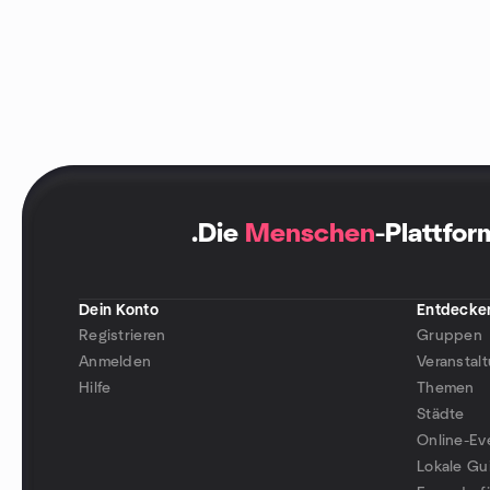
.
Die
Menschen
-Plattfor
Dein Konto
Entdecke
Registrieren
Gruppen
Anmelden
Veranstal
Hilfe
Themen
Städte
Online-Ev
Lokale Gu