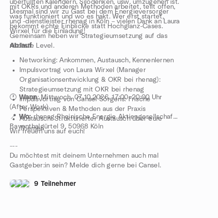
überfüllten Kalendern, Silodenken, usw. umzugehen ist.
mit OKRs und anderen Methoden arbeitet, teilt offen,
Diesmal sind wir zu Gast bei dem Energieversorger
was funktioniert und wo es hakt. Wer erst startet,
und -dienstleister rhenag in Köln – vielen Dank an Laura
bekommt echte Einblicke statt Hochglanz-Cases.
Wirxel für die Einladung!
Gemeinsam heben wir Strategieumsetzung auf das
nächste Level.
Ablauf
Networking: Ankommen, Austausch, Kennenlernen
Impulsvortrag von Laura Wirxel (Manager
Organisationsentwicklung & OKR bei rhenag):
Strategieumsetzung mit OKR bei rhenag
🕐
Wann
: Mittwoch, 07.10.2026, 17:00–20:00 Uhr
Impulsvortrag von Cansel Sörgens: Frische
(After Work)
Perspektiven & Methoden aus der Praxis
📍
Wo:
rhenag Rheinische Energie Aktiengesellschaft
Austausch: Strukturierter Austausch über eure
Bayenthalgürtel 9, 50968 Köln
Themen
Wir freuen uns auf euch!
---
Du möchtest mit deinem Unternehmen auch mal
Gastgeber:in sein? Melde dich gerne bei Cansel.
9 Teilnehmer