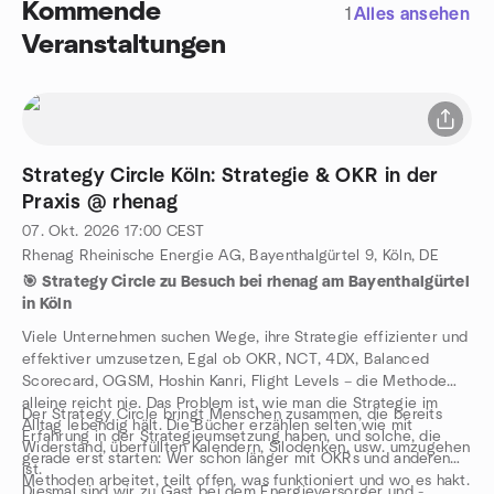
Kommende
1
Alles ansehen
Veranstaltungen
Strategy Circle Köln: Strategie & OKR in der
Praxis @ rhenag
07. Okt. 2026
17:00
CEST
Rhenag Rheinische Energie AG, Bayenthalgürtel 9, Köln, DE
🎯 Strategy Circle zu Besuch bei rhenag am Bayenthalgürtel
in Köln
Viele Unternehmen suchen Wege, ihre Strategie effizienter und
effektiver umzusetzen, Egal ob OKR, NCT, 4DX, Balanced
Scorecard, OGSM, Hoshin Kanri, Flight Levels – die Methode
alleine reicht nie. Das Problem ist, wie man die Strategie im
Der Strategy Circle bringt Menschen zusammen, die bereits
Alltag lebendig hält. Die Bücher erzählen selten wie mit
Erfahrung in der Strategieumsetzung haben, und solche, die
Widerstand, überfüllten Kalendern, Silodenken, usw. umzugehen
gerade erst starten: Wer schon länger mit OKRs und anderen
ist.
Methoden arbeitet, teilt offen, was funktioniert und wo es hakt.
Diesmal sind wir zu Gast bei dem Energieversorger und -