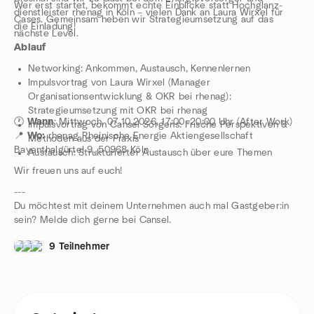
Wer erst startet, bekommt echte Einblicke statt Hochglanz-
dienstleister rhenag in Köln – vielen Dank an Laura Wirxel für
Cases. Gemeinsam heben wir Strategieumsetzung auf das
die Einladung!
nächste Level.
Ablauf
Networking: Ankommen, Austausch, Kennenlernen
Impulsvortrag von Laura Wirxel (Manager
Organisationsentwicklung & OKR bei rhenag):
Strategieumsetzung mit OKR bei rhenag
🕐
Wann
: Mittwoch, 07.10.2026, 17:00–20:00 Uhr (After Work)
Impulsvortrag von Cansel Sörgens: Frische Perspektiven &
📍
Wo:
rhenag Rheinische Energie Aktiengesellschaft
Methoden aus der Praxis
Bayenthalgürtel 9, 50968 Köln
Austausch: Strukturierter Austausch über eure Themen
Wir freuen uns auf euch!
---
Du möchtest mit deinem Unternehmen auch mal Gastgeber:in
sein? Melde dich gerne bei Cansel.
9 Teilnehmer