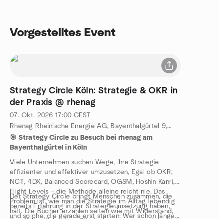
Vorgestelltes Event
Strategy Circle Köln: Strategie & OKR in
der Praxis @ rhenag
07. Okt. 2026
17:00
CEST
Rhenag Rheinische Energie AG, Bayenthalgürtel 9, Köln, DE
🎯 Strategy Circle zu Besuch bei rhenag am
Bayenthalgürtel in Köln
Viele Unternehmen suchen Wege, ihre Strategie
effizienter und effektiver umzusetzen, Egal ob OKR,
NCT, 4DX, Balanced Scorecard, OGSM, Hoshin Kanri,
Flight Levels – die Methode alleine reicht nie. Das
Der Strategy Circle bringt Menschen zusammen, die
Problem ist, wie man die Strategie im Alltag lebendig
bereits Erfahrung in der Strategieumsetzung haben,
hält. Die Bücher erzählen selten wie mit Widerstand,
und solche, die gerade erst starten: Wer schon länger