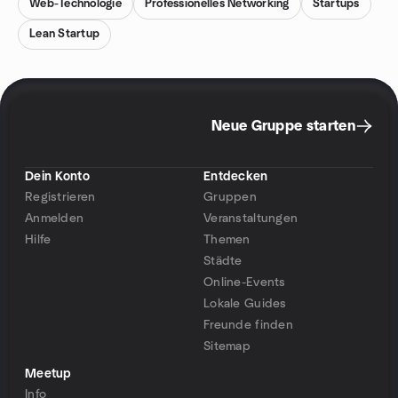
Web-Technologie
Professionelles Networking
Startups
Lean Startup
Neue Gruppe starten
Dein Konto
Entdecken
Registrieren
Gruppen
Anmelden
Veranstaltungen
Hilfe
Themen
Städte
Online-Events
Lokale Guides
Freunde finden
Sitemap
Meetup
Info