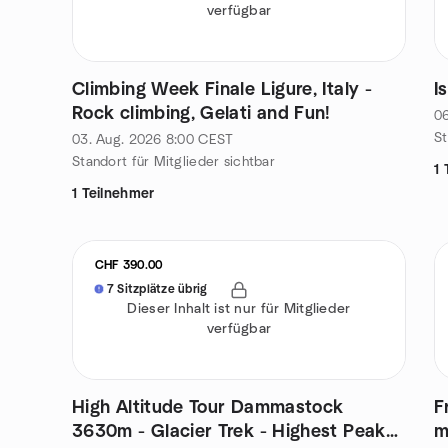
verfügbar
Climbing Week Finale Ligure, Italy -
I
Rock climbing, Gelati and Fun!
06
St
03. Aug. 2026
8:00
CEST
Standort für Mitglieder sichtbar
1 
1 Teilnehmer
CHF 390.00
7 Sitzplätze übrig
Dieser Inhalt ist nur für Mitglieder
verfügbar
High Altitude Tour Dammastock
F
3630m - Glacier Trek - Highest Peak
m