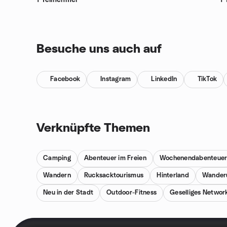
1 Teilnehmer
1 
Besuche uns auch auf
Facebook
Instagram
LinkedIn
TikTok
Verknüpfte Themen
Camping
Abenteuer im Freien
Wochenendabenteue
Wandern
Rucksacktourismus
Hinterland
Wander
Neu in der Stadt
Outdoor-Fitness
Geselliges Networ