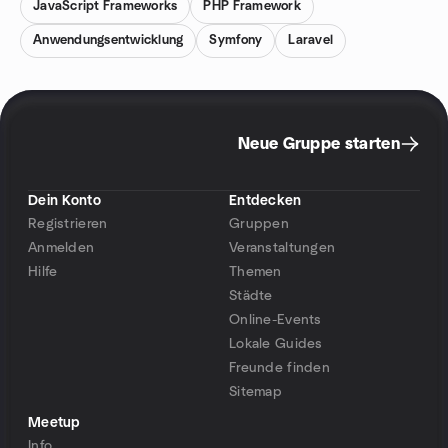
JavaScript Frameworks
PHP Framework
Anwendungsentwicklung
Symfony
Laravel
Neue Gruppe starten
Dein Konto
Entdecken
Registrieren
Gruppen
Anmelden
Veranstaltungen
Hilfe
Themen
Städte
Online-Events
Lokale Guides
Freunde finden
Sitemap
Meetup
Info