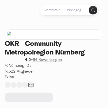
Zum Inhalt springen
Startseite
OKR - Community
Metropolregion Nürnberg
4.2
•
64 Bewertungen
Nürnberg, DE
522 Mitglieder
Teilen