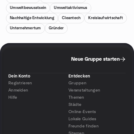
Umweltbewusstsein
Umweltaktivismus
Nachhaltige Entwicklung
Cleantech
Kreislaufwirtschaft
Unternehmertum
Gründer
Neue Gruppe starten
Dein Konto
Entdecken
Registrieren
Gruppen
Anmelden
Veranstaltungen
Hilfe
Themen
Städte
Online-Events
Lokale Guides
Freunde finden
Sitemap