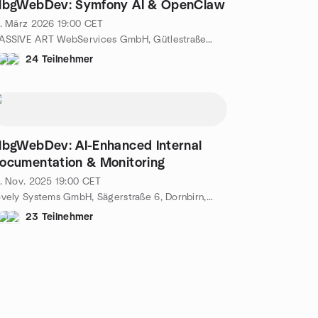
lbgWebDev: Symfony AI & OpenClaw
. März 2026
19:00
CET
MASSIVE ART WebServices GmbH, Gütlestraße 7a, Dornbirn, AT
24 Teilnehmer
lbgWebDev: AI-Enhanced Internal
ocumentation & Monitoring
. Nov. 2025
19:00
CET
Lovely Systems GmbH, Sägerstraße 6, Dornbirn, AT
23 Teilnehmer