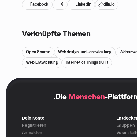
Facebook
X
LinkedIn
diin.io
Verknüpfte Themen
Open Source
Webdesign und -entwicklung
Webanwe
Web Entwicklung
Internet of Things (IOT)
.
Die
Menschen
-Plattfor
Dein Konto
Entdecke
Registrieren
Gruppen
Anmelden
Veranstal