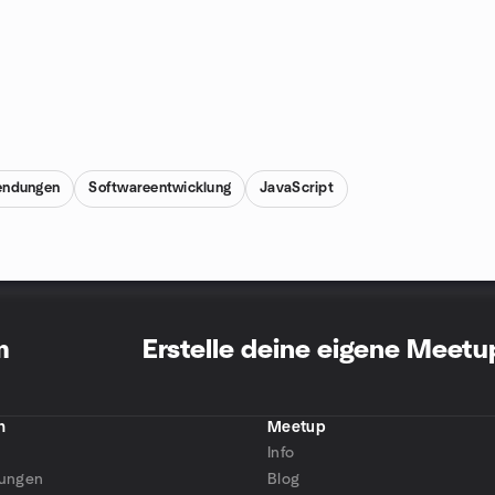
ndungen
Softwareentwicklung
JavaScript
m
Erstelle deine eigene Meet
n
Meetup
Info
tungen
Blog