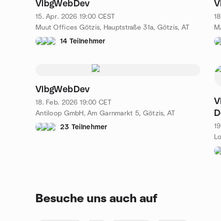
VlbgWebDev
V
15. Apr. 2026
19:00
CEST
18
Muut Offices Götzis, Hauptstraße 31a, Götzis, AT
14 Teilnehmer
VlbgWebDev
V
18. Feb. 2026
19:00
CET
D
Antiloop GmbH, Am Garnmarkt 5, Götzis, AT
19
23 Teilnehmer
Besuche uns auch auf