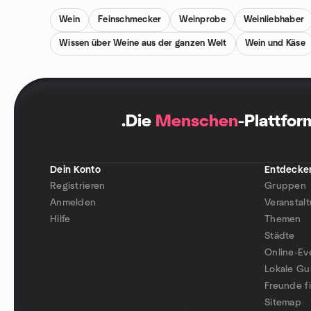
Wein
Feinschmecker
Weinprobe
Weinliebhaber
Wissen über Weine aus der ganzen Welt
Wein und Käse
.
Die
Menschen
-Plattfor
Dein Konto
Entdecke
Registrieren
Gruppen
Anmelden
Veranstal
Hilfe
Themen
Städte
Online-Ev
Lokale Gu
Freunde f
Sitemap