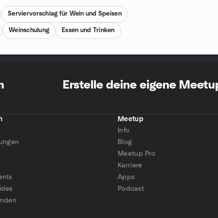
Serviervorschlag für Wein und Speisen
Weinschulung
Essen und Trinken
m
Erstelle deine eigene Meet
n
Meetup
Info
tungen
Blog
Meetup Pro
Karriere
ents
Apps
ides
Podcast
inden