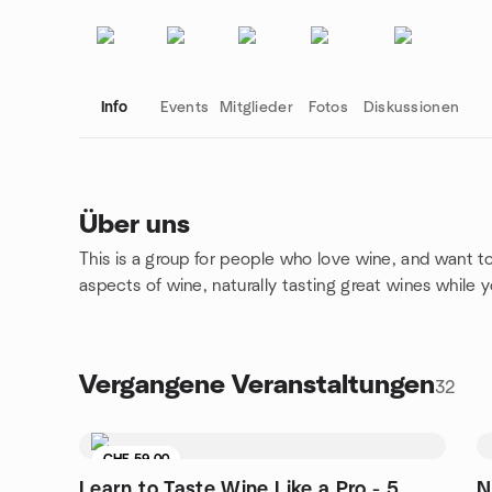
Info
Events
Mitglieder
Fotos
Diskussionen
Über uns
This is a group for people who love wine, and want to
Gruppenlinks
aspects of wine, naturally tasting great wines while y
Vergangene Veranstaltungen
32
CHF 59.00
Learn to Taste Wine Like a Pro - 5
N