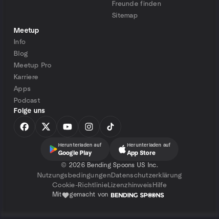
Freunde finden
Sitemap
Meetup
Info
Blog
Meetup Pro
Karriere
Apps
Podcast
Folge uns
Herunterladen auf
Herunterladen auf
Google Play
App Store
©
2026 Bending Spoons US Inc.
Nutzungsbedingungen
Datenschutzerklärung
Cookie-Richtlinie
Lizenzhinweis
Hilfe
Mit
gemacht von