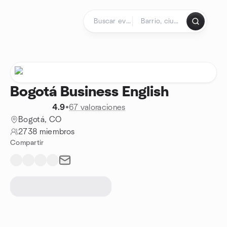
Saltar al contenido
Página de inicio
Bogotá Business English
4.9
•
67 valoraciones
Bogotá, CO
2738 miembros
Compartir