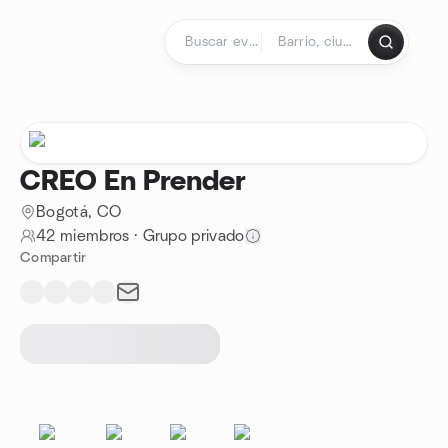
Saltar al contenido
Página de inicio
CREO En Prender
Bogotá, CO
42 miembros
·
Grupo privado
Compartir