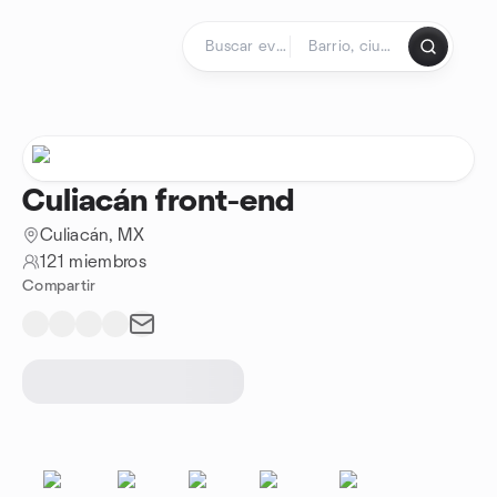
Saltar al contenido
Página de inicio
Culiacán front-end
Culiacán, MX
121 miembros
Compartir