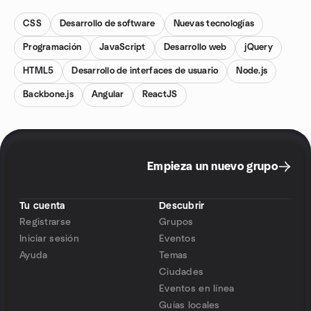
CSS
Desarrollo de software
Nuevas tecnologías
Programación
JavaScript
Desarrollo web
jQuery
HTML5
Desarrollo de interfaces de usuario
Node.js
Backbone.js
Angular
ReactJS
Empieza un nuevo grupo
Tu cuenta
Descubrir
Registrarse
Grupos
Iniciar sesión
Eventos
Ayuda
Temas
Ciudades
Eventos en línea
Guías locales