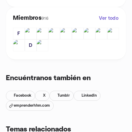
Miembros
Ver todo
916
F
D
Encuéntranos también en
Facebook
X
Tumblr
LinkedIn
emprenderhhm.com
Temas relacionados