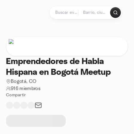
Saltar al contenido
Página de inicio
Emprendedores de Habla
Hispana en Bogotá Meetup
Bogotá, CO
916 miembros
Compartir