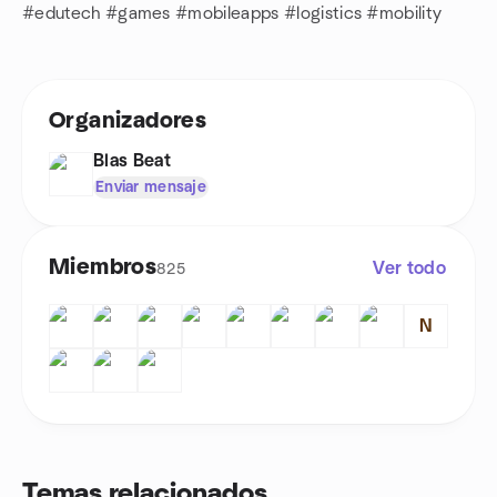
#edutech #games #mobileapps #logistics #mobility
Organizadores
Blas Beat
Enviar mensaje
Miembros
Ver todo
825
N
Temas relacionados