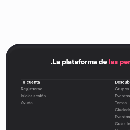
.
La plataforma de
las pe
Tu cuenta
Descubr
Registrarse
Grupos
Iniciar sesión
Evento
Ayuda
Temas
Ciudad
Eventos
Guías l