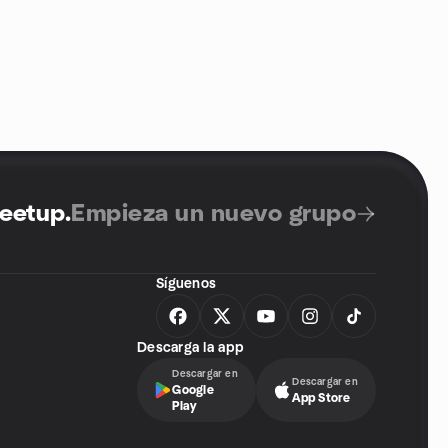
Meetup
.
Empieza un nuevo grupo
Síguenos
Descarga la app
Descargar en
Descargar en
Google
App Store
Play