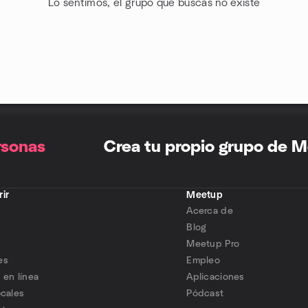
Lo sentimos, el grupo que buscas no existe
rsonas
Crea tu propio grupo de 
ir
Meetup
Acerca de
s
Blog
Meetup Pro
es
Empleo
 en línea
Aplicaciones
ocales
Pódcast