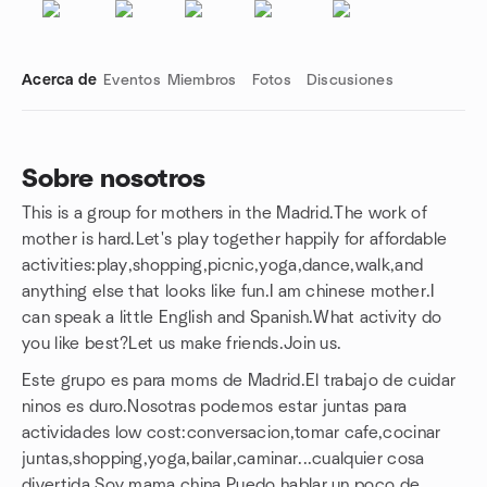
Acerca de
Eventos
Miembros
Fotos
Discusiones
Sobre nosotros
This is a group for mothers in the Madrid.The work of
Enlaces de grupo
mother is hard.Let's play together happily for affordable
activities:play,shopping,picnic,yoga,dance,walk,and
anything else that looks like fun.I am chinese mother.I
can speak a little English and Spanish.What activity do
you like best?Let us make friends.Join us.
Este grupo es para moms de Madrid.El trabajo de cuidar
ninos es duro.Nosotras podemos estar juntas para
actividades low cost:conversacion,tomar cafe,cocinar
juntas,shopping,yoga,bailar,caminar...cualquier cosa
divertida.Soy mama china.Puedo hablar un poco de