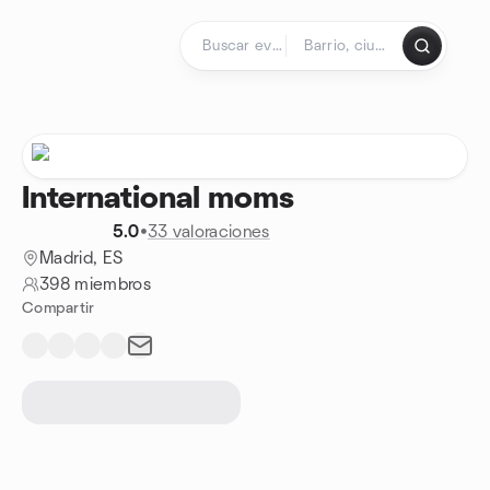
Saltar al contenido
Página de inicio
International moms
5.0
•
33 valoraciones
Madrid, ES
398 miembros
Compartir