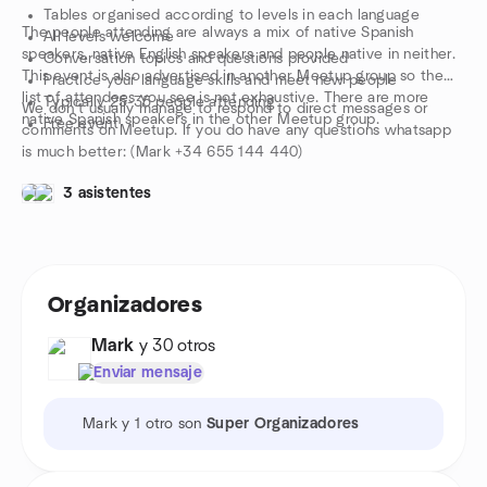
Tables organised according to levels in each language
The people attending are always a mix of native Spanish
All levels welcome
speakers, native English speakers and people native in neither.
Conversation topics and questions provided
This event is also advertised in another Meetup group so the
Practice your language skills and meet new people
list of attendees you see is not exhaustive. There are more
Typically 25-35 people attending
We don't usually manage to respond to direct messages or
native Spanish speakers in the other Meetup group.
Free event
comments on Meetup. If you do have any questions whatsapp
is much better: (Mark +34 655 144 440)
3 asistentes
Organizadores
Mark
y 30 otros
Enviar mensaje
Mark y 1 otro son
Super Organizadores