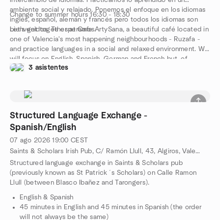
intercambio de idiomas. Practicamos lo aprendido en un
ambiente social y relajado. Ponemos el enfoque en los idiomas
Change to summer hours 16:30 - 18:30
inglés, español, alemán y francés pero todos los idiomas son
bienvenidos. Te esperamos.
Let's get together at Cafe ArtySana, a beautiful café located in
one of Valencia's most happening neighbourhoods - Ruzafa -
and practice languages in a social and relaxed environment. We
will focus on English, Spanish, German and French but, of
3 asistentes
course, all languages are welcome. Hope to see you there.
Structured Language Exchange -
Spanish/English
07 ago 2026
19:00
CEST
Saints & Scholars Irish Pub, C/ Ramón Llull, 43, Algiros, Valencia, ES
Structured language exchange in Saints & Scholars pub
(previously known as St Patrick´s Scholars) on Calle Ramon
Llull (between Blasco Ibañez and Tarongers).
English & Spanish
45 minutes in English and 45 minutes in Spanish (the order
will not always be the same)