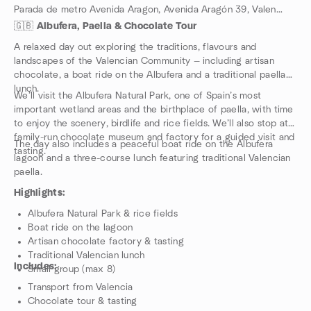
Parada de metro Avenida Aragon, Avenida Aragón 39, Valencia, ES
🇬🇧
Albufera, Paella & Chocolate Tour
A relaxed day out exploring the traditions, flavours and
landscapes of the Valencian Community — including artisan
chocolate, a boat ride on the Albufera and a traditional paella
lunch.
We’ll visit the Albufera Natural Park, one of Spain’s most
important wetland areas and the birthplace of paella, with time
to enjoy the scenery, birdlife and rice fields. We’ll also stop at a
family-run chocolate museum and factory for a guided visit and
The day also includes a peaceful boat ride on the Albufera
tasting.
lagoon and a three-course lunch featuring traditional Valencian
paella.
Highlights:
Albufera Natural Park & rice fields
Boat ride on the lagoon
Artisan chocolate factory & tasting
Traditional Valencian lunch
Includes:
Small group (max 8)
Transport from Valencia
Chocolate tour & tasting