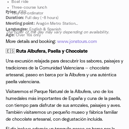
Boat ride
Three-course lunch
Price:
€89
Tour co-ordinator
Duration:
Full day (~8 hours)
Meeting point:
Aragón Metro Station
Languages:
English & Spanish
The order of the day may vary depending on availability.
Age:
Over 16s only
More details and booking:
www.jonstours.com
🇪🇸
Ruta Albufera, Paella y Chocolate
Una excursión relajada para descubrir los sabores, paisajes y
tradiciones de la Comunidad Valenciana — chocolate
artesanal, paseo en barca por la Albufera y una auténtica
paella valenciana.
Visitaremos el Parque Natural de la Albufera, uno de los
humedales más importantes de España y cuna de la paella,
con tiempo para disfrutar de sus arrozales, paisajes y aves.
También visitaremos un pequeño museo y fábrica familiar
de chocolate artesanal, con degustación incluida.