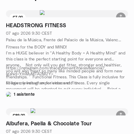
€7.00
HEADSTRONG FITNESS
07 ago 2026
9:30
CEST
Palau de la Música, Frente del Palacio de la Música, Valencia, ES
Fitness for the BODY and MIND!
I’m a HUGE believer in “A Healthy Body = A Healthy Mind” and
this class is the perfect starting point for everyone and
anyone. Not only will you get fitter, stronger and healthier,
https://instagram.com/staceybrownfitnessvalencia?
you will also meet so many like minded people and form new
igshid=YmMyMTA2M2Y=
friendships. Functional Fitness. This Class is fully inclusive for
all ages, levels of experience and Fitness. Every single
Follow my Instagram for videos etc ☺️
movement will be adapted to suit every individual. Bring a
1 asistente
mat if you have one! €7 per class
€89.00
7 asientos restantes
Albufera, Paella & Chocolate Tour
07 ago 2026
9:30
CEST