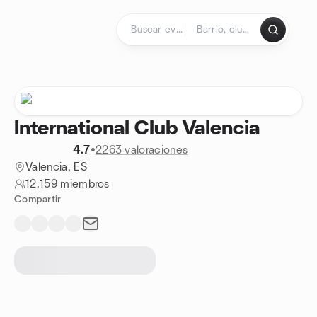
Saltar al contenido
Página de inicio
International Club Valencia
4.7
•
2263 valoraciones
Valencia, ES
12.159 miembros
Compartir