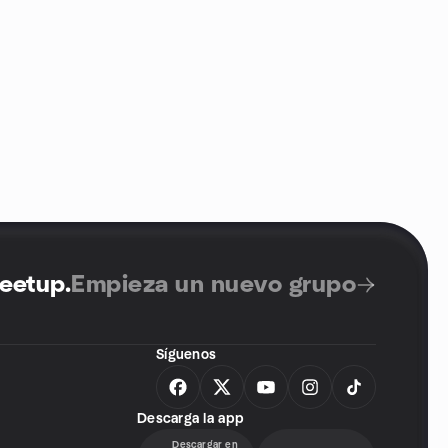
Meetup
.
Empieza un nuevo grupo
Síguenos
Descarga la app
Descargar en