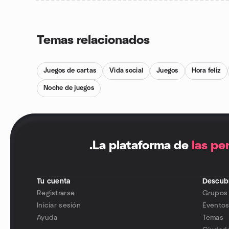
Temas relacionados
Juegos de cartas
Vida social
Juegos
Hora feliz
Noche de juegos
.
La plataforma de
las pe
Tu cuenta
Descubr
Registrarse
Grupos
Iniciar sesión
Evento
Ayuda
Temas