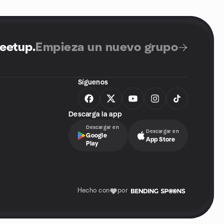
Meetup
.
Empieza un nuevo grupo
Síguenos
Descarga la app
Descargar en
Descargar en
Google
App Store
Play
Hecho con
por