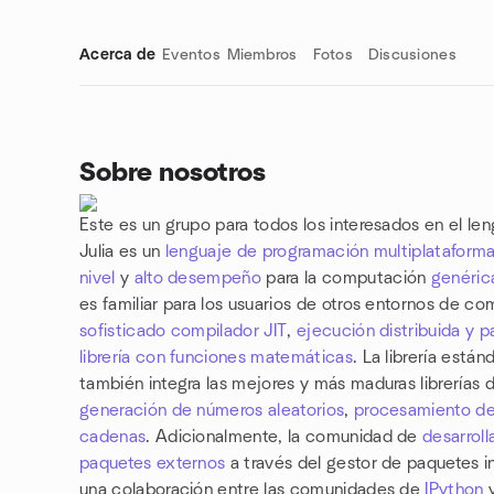
Acerca de
Eventos
Miembros
Fotos
Discusiones
Sobre nosotros
Enlaces de grupo
Este es un grupo para todos los interesados en el l
Julia es un
lenguaje de programación
multiplataform
nivel
y
alto desempeño
para la computación
genéric
es familiar para los usuarios de otros entornos de co
sofisticado compilador JIT
,
ejecución distribuida y pa
librería con funciones matemáticas
. La librería está
también integra las mejores y más maduras librerías 
generación de números aleatorios
,
procesamiento de
cadenas
.
Adicionalmente, la comunidad de
desarroll
paquetes externos
a través del gestor de paquetes i
una colaboración entre las comunidades de
IPython
y