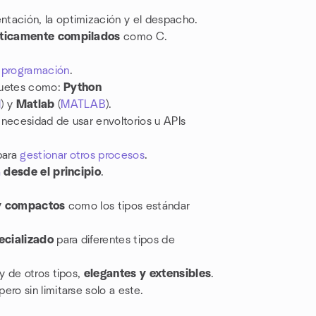
entación, la optimización y el despacho.
áticamente compilados
como C.
 programación
.
quetes como:
Python
l
) y
Matlab
(
MATLAB
).
n necesidad de usar envoltorios u APIs
ara
gestionar otros procesos
.
a
desde el principio
.
y compactos
como los tipos estándar
ecializado
para diferentes tipos de
y de otros tipos,
elegantes y extensibles
.
pero sin limitarse solo a este.