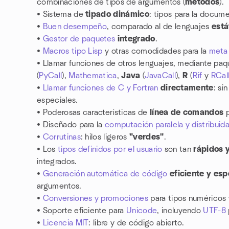
combinaciones de tipos de argumentos (
métodos
).
• Sistema de
tipado dinámico
: tipos para la docum
•
Buen desempeño
, comparado al de lenguajes
est
•
Gestor de paquetes
integrado
.
•
Macros tipo Lisp
y otras comodidades para la
meta
• Llamar funciones de otros lenguajes, mediante pa
(
PyCall
),
Mathematica
,
Java
(
JavaCall
),
R
(
Rif
y
RCal
•
Llamar funciones de C y Fortran
directamente
: si
especiales.
• Poderosas características de
línea de comandos
p
• Diseñado para la
computación paralela y distribuid
•
Corrutinas
: hilos ligeros
"verdes"
.
• Los
tipos definidos por el usuario
son tan
rápidos 
integrados.
•
Generación automática de código
eficiente y esp
argumentos.
•
Conversiones y promociones
para tipos numéricos 
• Soporte eficiente para
Unicode
, incluyendo
UTF-8
•
Licencia MIT
: libre y de código abierto.