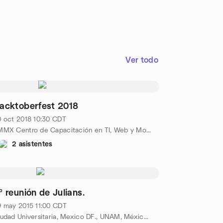
Ver todo
acktoberfest 2018
0 oct 2018
10:30
CDT
KMMX Centro de Capacitación en TI, Web y Mobile, Campeche 300, Piso 1, Condesa, 06100, México City, MX
2 asistentes
º reunión de Julians.
9 may 2015
11:00
CDT
Ciudad Universitaria, Mexico DF., UNAM, México City, MX