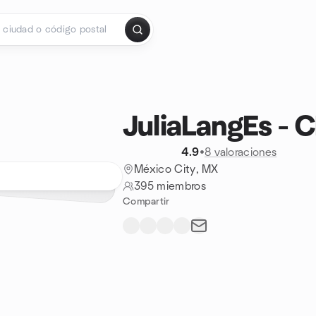
JuliaLangEs -
4.9
•
8 valoraciones
México City, MX
395 miembros
Compartir