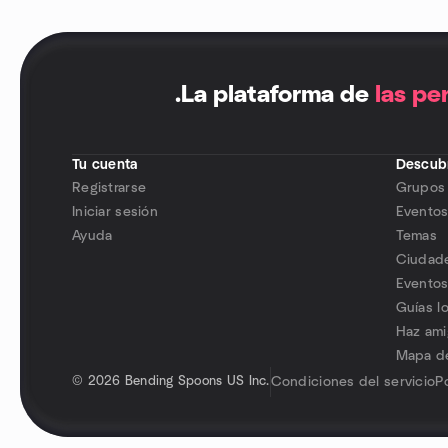
.
La plataforma de
las pe
Tu cuenta
Descubr
Registrarse
Grupos
Iniciar sesión
Evento
Ayuda
Temas
Ciudad
Eventos
Guías l
Haz am
Mapa de
©
2026 Bending Spoons US Inc.
Condiciones del servicio
P