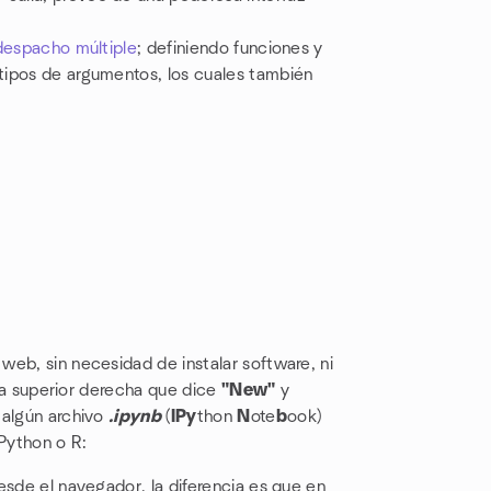
despacho múltiple
; definiendo funciones y
tipos de argumentos, los cuales también
web, sin necesidad de instalar software, ni
ina superior derecha que dice
"New"
y
algún archivo
.ipynb
(
IPy
thon
N
ote
b
ook)
 Python o R:
desde el navegador, la diferencia es que en