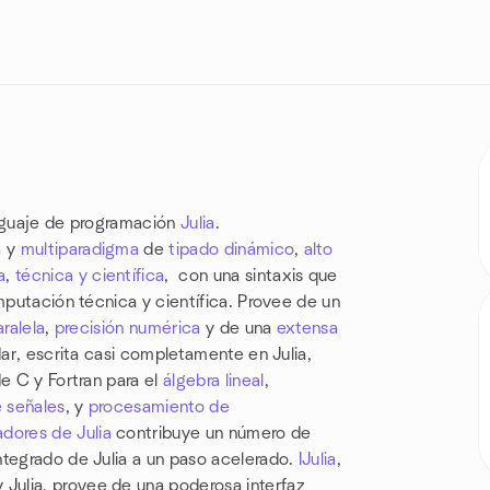
enguaje de programación
Julia
.
a
y
multiparadigma
de
tipado dinámico
,
alto
a
,
técnica y científica
, con una sintaxis que
mputación técnica y científica. Provee de un
ralela
,
precisión numérica
y de una
extensa
ndar, escrita casi completamente en Julia,
de C y Fortran para el
álgebra lineal
,
 señales
, y
procesamiento de
adores de Julia
contribuye un número de
ntegrado de Julia a un paso acelerado.
IJulia
,
 Julia, provee de una poderosa interfaz