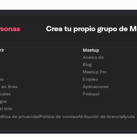
rsonas
Crea tu propio grupo de 
ir
Meetup
Acerca de
s
Blog
Meetup Pro
es
Empleo
 en línea
Aplicaciones
ocales
Pódcast
igos
l sitio
olítica de privacidad
Política de cookies
Atribución de licencia
Ayuda