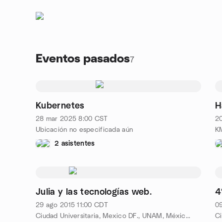
Eventos pasados
7
Kubernetes
H
28 mar 2025
8:00
CST
2
Ubicación no especificada aún
2 asistentes
Julia y las tecnologías web.
4
29 ago 2015
11:00
CDT
0
Ciudad Universitaria, Mexico DF., UNAM, México City, MX