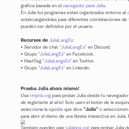
gráfica basada en el
navegador para Julia
.
En Julia los programas están organizados entorno al
sobrecargándolas para diferentes combinaciones de 
pueden ser definidos por el usuario.
Recursos de
JuliaLangEs
:
• Servidor de chat
"JuliaLangEs"
en Discord.
• Grupo "
JuliaLangEs
" en Facebook.
• HashTag "
JuliaLangsEs
" en Twitter.
• Grupo "
JuliaLangEs
" en Linkedin.
Prueba Julia ahora mismo!
Usa
tmpnb.org
para probar Julia desde tu navegador 
de registrarte al sitio! Solo usen el botón de la esqu
selecciona la opción que dice
"Julia"
o seleccionen 
para abrir el demo de una libreta interactiva en Julia,
Tambien pueden usar
juliabox.org
para probar Julia 